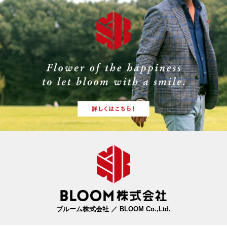
2026.4.17
牛たん けやき
日比谷OKUROJI店にて、4/17(金)より母の日におススメのサー
ビス開始！詳細は
こちら
。
2026.4.6
高倉町珈琲
4/6(月)より、
『石巻オリーブ茶シリーズ』
の販売をスタートい
たします。震災後の石巻で、復興の象徴として大切に育てられ
てきたオリーブの恵みをお届けいたします。
2026.4.3
石焼らーめん火山
鶏肉原料の供給不足により、一部メニューの販売を当面の間休
止いたします。詳細は
こちら
。
2026.4.1
牛たん けやき
牛たん けやき 小山店では共通商品券«みんなつかエール券»のご
利用が可能です。事業詳細は
こちら
。
ブルーム株式会社 ／ BLOOM Co.,Ltd.
2026.3.24
牛たん けやき