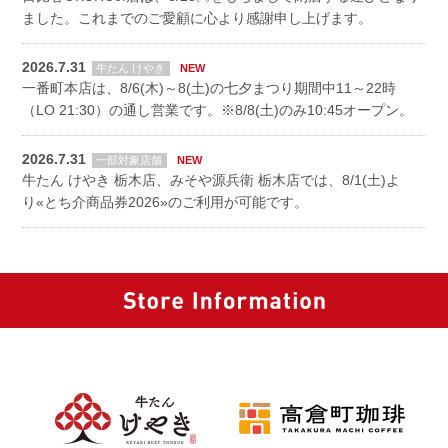
ました。これまでのご愛顧に心より感謝申し上げます。
2026.7.31
牛たん けやき
一番町本店は、8/6(木)～8(土)の七夕まつり期間中11～22時
（LO 21:30）の通し営業です。※8/8(土)のみ10:45オープン。
2026.7.31
一部対象店舗
牛たん けやき 栃木店、みそや源兵衛 栃木店では、8/1(土)よ
り«とち介商品券2026»のご利用が可能です。
2026.7.21
牛たん けやき
土用の丑はうなぎもいいけど牛たんも！牛たん けやき全店でお
会計の10％（タン・パーセント）金券返還の
『土用の“牛”フェ
ア』
開催中。※～8/6㈭、なくなり次第終了いたします。
2026.7.15
高倉町珈琲
みずみずしい桃を贅沢に！7/11(土)より、
『桃スイーツフェア』
が好評開催中。やさしい甘さと香りをお楽しみください。