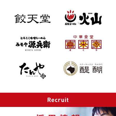
2026.7.3
つけ汁うどん まんぷく
7/3(金)より、夏のおすすめメニュー販売開始！旬の茄子を冷・
温それぞれのつけ汁で味わって。
公式Instagram
で美味しい最新
情報をチェック！
2026.7.1
つけ汁うどん まんぷく
7/1(水)より、営業時間が変更になります！詳細は
公式Instagram
でチェック！美味しい情報も発信しております。
2026.6.30
みそや源兵衛
7/1(水)より、源兵衛自慢のごちそう冷やし
『蒸し鶏のごまダレ
冷やし中華』
が全店販売スタート！
『夏休みみそ作り体験教
室』
の応募も開始しました。ぜひ奮ってご応募ください！！
2026.6.25
高倉町珈琲
旬の味覚を楽しんで♪6/25(木)より、
『メロンフェア』
がスター
ト。とろけるような甘さと、芳醇な香りをお楽しみください。
2026.6.23
石焼らーめん火山
6/22(月)より、
『2026年 夏の担々麺対決』
が開幕！店頭での推