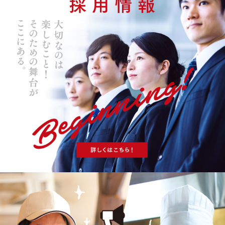
し麺投票にも是非ご参加ください♪
2026.6.15
高倉町珈琲
6/11(木)より、ひんやり＆ほどよい辛さが心地よい
『夏の特別メ
ニュー』
がスタートいたしました。人気のブルーベリーリコッ
タパンケーキも販売中♪
2026.6.1
餃天堂
餃天堂夏の定番！
『トマトソースdeもちっと水餃子』
の販売が
スタート！彩り鮮やかなイタリアン風水餃子をぜひご賞味くだ
さい。
2026.5.23
牛たん けやき
麻布十番店限定で、5/23(土)より
『ずんだを味わうシェイク』
販
売開始！牛たんの余韻にもうひとつの仙台体験をお楽しみくだ
さい。
2026.5.15
一部対象店舗
牛たん けやき 宇都宮店、石焼らーめん火山 滝谷町店、中華食