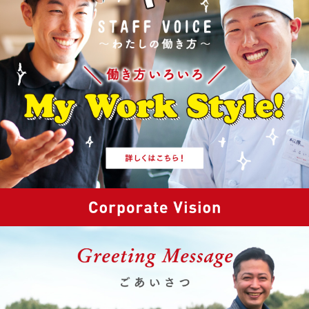
堂 喜来家、たんや本店・練は«宇都宮市家計応援キャンペー
ン»に参加しています。事業詳細は
こちら
。
2026.5.11
みそや源兵衛
夏季限定新メニュー
『冷やしタンタン麺』
の販売が全店スター
ト！初夏にピッタリのピリ辛冷やし麺をぜひご堪能下さい。
2026.4.27
NEW OPEN
4/27(月)、新業態のうどん店
『武蔵野の味 つけ汁うどん まんぷ
く』
が仙台市太白区にオープン！食べて満腹、笑顔になる幸せ
の一杯をお届けします。
2026.4.25
餃天堂
4/25(土)発売！
『もんみや 5月号』
に当店が掲載されました！
GWは宇都宮で餃子食べ歩き♪
2026.4.23
高倉町珈琲
4/23(木)11:00より、ビタミンカラーで心躍る
『レモンフェア』
がスタートいたします。初夏にピッタリの爽やかな香りをお楽
しみください。